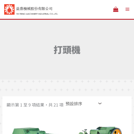
跳
至
主
要
內
容
打頭機
顯示第 1 至 9 項結果，共 21 項