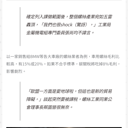
確定列入課徵範圍後，整個螺絲產業宛如五雷
轟頂，「我們也很shock（驚訝），」工業局
金屬機電組專門委員張尚均不諱言。
以一家銷售給BMW等各大車廠的螺絲業者為例，車用螺絲毛利比
較高，有15%或20%。如果不合乎標準，碳關稅將吃掉8%毛利，
影響劇烈。
「歐盟一方面是愛地球啦，但這也是新的貿易
障礙，」談起突然要被課稅，螺絲工業同業公
會理事長蔡圖晉很無奈。