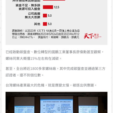
已經啟動碳盤查、數位轉型的國鵬工業董事長廖偉勳甚至觀察，
螺絲同業大概僅15%左右有在減碳。
甚至，全台將近1800多家螺絲廠，其中完成碳盤查並通過第三方
認證者，還不到個位數。
台灣螺絲產業最大的危機，就是應變太慢，被逐出供應鏈。