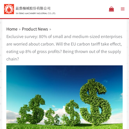
跳
至
主
要
Home
Product News
內
Exclusive survey: 80% of small and medium-sized enterprises
容
are worried about carbon. Will the EU carbon tariff take effect,
eating up 8% of gross profits? Being thrown out of the supply
chain?