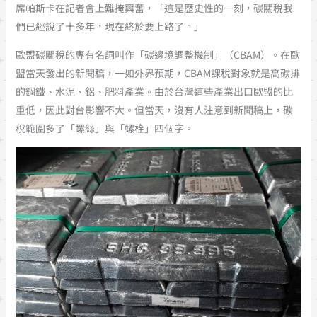
席帕斯卡在記者會上難掩興奮，「這是歷史性的一刻，碳關稅我
們已經說了十多年，現在終於要上路了。」
歐盟碳關稅的專有名詞叫作「碳邊境調整機制」（CBAM）。在歐
盟當天發出的新聞稿，一如外界預期，CBAM課稅對象就是高碳排
的鋼鐵、水泥、鋁、肥料產業。由於台灣這些產業出口歐盟的比
重低，因此對台影響不大。但當天，沒有人注意到新聞稿上，碳
稅範圍多了「螺絲」與「螺栓」四個字。