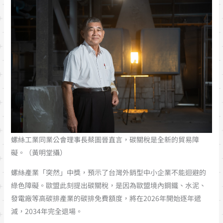
螺絲工業同業公會理事長蔡圖晉直言，碳關稅是全新的貿易障
礙。（黃明堂攝）
螺絲產業「突然」中獎，預示了台灣外銷型中小企業不能迴避的
綠色障礙。歐盟此刻提出碳關稅，是因為歐盟境內鋼鐵、水泥、
發電廠等高碳排產業的碳排免費額度，將在2026年開始逐年遞
減，2034年完全退場。