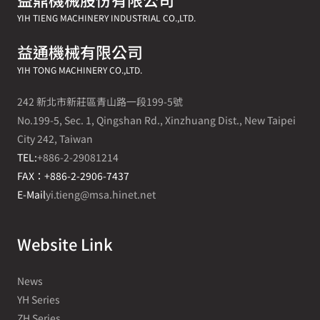
YIH TIENG MACHINERY INDUSTRIAL CO.,LTD.
益通機械有限公司
YIH TONG MACHINERY CO.,LTD.
242 新北市新莊區青山路一段199-5號
No.199-5, Sec. 1, Qingshan Rd., Xinzhuang Dist., New Taipei
City 242, Taiwan
TEL:
+886-2-29081214
FAX：+886-2-2906-7437
E-Mail
yi.tieng@msa.hinet.net
Website Link
News
YH Series
ZH Series