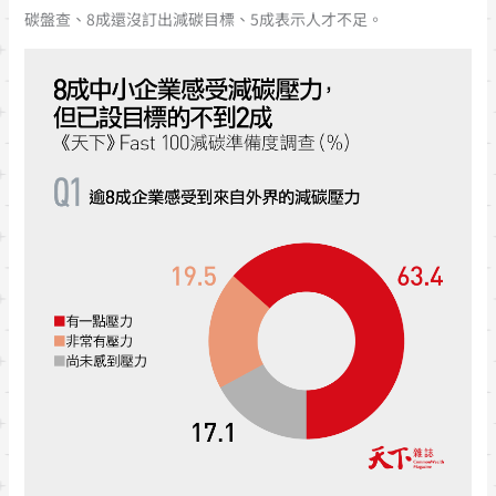
碳盤查、8成還沒訂出減碳目標、5成表示人才不足。