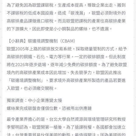
為了避免因為歐盟課碳稅，生產成本提高，導致企業出走、搬到
不課碳稅的低成本國設廠，造成「碳洩漏」，歐盟必須對境外的
高碳排產品課徵進口碳稅。而且歐盟把課稅的產業往高碳排產業
的下游擴大，因此即使是小小鋼製品的螺絲，也不遺漏。
【小辭典】碳邊境調整機制（CBAM）
歐盟2005年上路的碳排放交易系統，採取總量管制的方式，給予
高碳排的鋼鐵、石化、電力等行業，一定的碳排額度。但此制度
將在2026年逐步退場，逐年減少免費的碳排額度。為了避免歐盟
境內的高碳排產業成本因此增加、失去競爭力，歐盟因此推出
「碳邊境調整機制」，要求境外高碳排產業所製造的產品若要進
入歐盟，也必須繳交關稅。
獨家調查：中小企業應變太慢
螺絲業完成碳盤查僅個位數，恐被甩出供應鏈
最令產業界擔心的是，台北大學自然資源與環境管理研究所教授
李堅明認為，歐盟開第一槍後，為了搶課稅權，各國都會加速立
法，台灣重要貿易伙伴美國的動態，最值得關注。因為美國版的