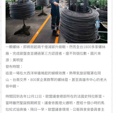
一顆螺絲，即將掀起兩千億減碳升級戰。然而全台1800多家螺絲
廠，完成碳盤查並通過第三方認證者，還不到個位數。圖片來
源：黃明堂
發布時間：
這是一場在大西洋岸邊捲起的蝴蝶效應，熱帶氣旋卻籠罩在岡
山、台南交界，800家企業群聚的螺絲窟，甚至高雄市中心的老大
哥中鋼。
時間回到去年12月12日，歐盟議會總部所在的法國史特拉斯堡。
當時雖然聖誕假期將至，議會依舊燈火通明，歷經十個小時的馬
拉松式協商後，隔日一早，歐盟議會環境、公衛與食安委員會主