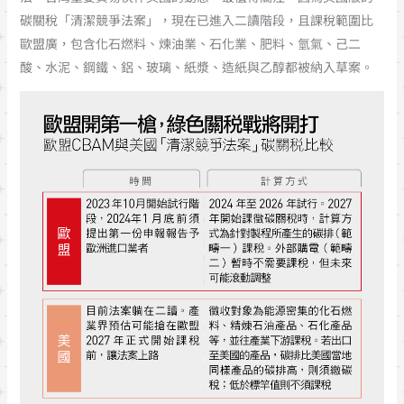
碳關稅「清潔競爭法案」，現在已進入二讀階段，且課稅範圍比
歐盟廣，包含化石燃料、煉油業、石化業、肥料、氫氣、己二
酸、水泥、鋼鐵、鋁、玻璃、紙漿、造紙與乙醇都被納入草案。