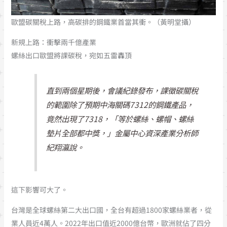
歐盟碳關稅上路，高碳排的鋼鐵業首當其衝。（黃明堂攝）
新規上路：衝擊兩千億產業
螺絲出口歐盟將課碳稅，宛如五雷轟頂
直到兩個星期後，會議紀錄發布，課徵碳關稅
的範圍除了預期中海關碼7312的鋼鐵產品，
竟然出現了7318，「等於螺絲、螺帽、螺絲
墊片全部都中獎，」金屬中心資深產業分析師
紀翔瀛說。
這下影響可大了。
台灣是全球螺絲第二大出口國，全台有超過1800家螺絲業者，從
業人員近4萬人。2022年出口值近2000億台幣，歐洲就佔了四分