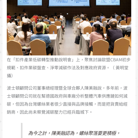
在「扣件產業低碳轉型推動說明會」上，聚焦討論歐盟CBAM初步
規範、扣件業碳盤查、淨零減碳作法及對應政府資源。（ 黃明堂
攝）
波士頓顧問公司董事總經理暨全球合夥人陳美融說，多年前，波
士頓顧問公司就在幫德國政府與車廠分析整體汽車供應鏈如何減
碳，但因為台灣螺絲業者很少直接與品牌接觸，而是把貨賣給經
銷商，因此尚未察覺減碳壓力已經兵臨城下。
為今之計，陳美融認為，螺絲聚落要更積極，